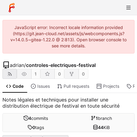
JavaScript error: Incorrect locale information provided
(https://git.jean-cloud.net/assets/js/webcomponents.js?
v=14.0.5~gitea-1.22.0 @ 2:813). Open browser console to
see more details.
adrian
/
controles-electriques-festival
1
0
0
Code
Issues
Pull requests
Projects
R
Notes légales et techniques pour installer une
distribution électrique de festival en toute sécurité
4
commits
1
branch
0
tags
44
KiB