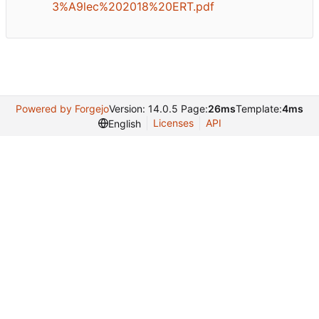
3%A9lec%202018%20ERT.pdf
Powered by Forgejo
Version: 14.0.5 Page:
26ms
Template:
4ms
Licenses
API
English